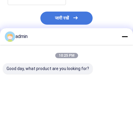
जारी रखें
admin
अनुशंसित उत्पाद
10:25 PM
Good day, what product are you looking for?
आरजी हुक ब्लॉक YG225
यात्रा ब्लॉक ड्रिलिंग रिग
ड्रिलिंग एपीआई 8C 
ब्रेक YG135B-12A-00
अवयव 610 मिमी 26 मिमी
स्टील में YG225 ट्र
ट्रैवलिंग ब्लॉक ड्रिलिंग रिग
110 मिमी
ब्लॉक
घटक
सबसे अच्छी कीमत
सबसे अच्छी कीमत
सबसे अच्छी 