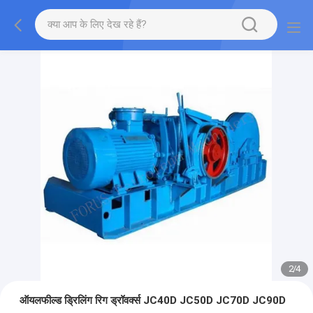
2
/
4
ऑयलफील्ड ड्रिलिंग रिग ड्रॉवर्क्स JC40D JC50D JC70D JC90D