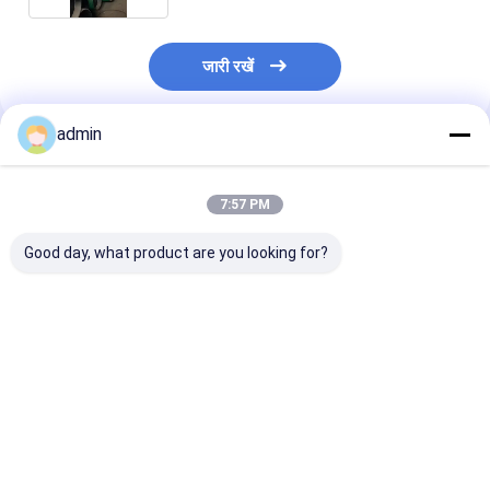
जारी रखें
admin
अनुशंसित उत्पाद
7:57 PM
Good day, what product are you looking for?
ड्रिलिंग आवरण पाइप एपीआई
एपीआई आरएससी ओसीटीजी
J55 एपीआई 5CT ड्
युक्ति 5CT ISO11960
थ्रेड टाइप ड्रिलिंग केसिंग
आवरण पाइप 4 1/2 
LTC थ्रेड कनेक्शन
पाइप 2 3/8 "- 6 5/8"
ऑयलफील्ड उपकर
सबसे अच्छी कीमत
सबसे अच्छी कीमत
सबसे अच्छी 